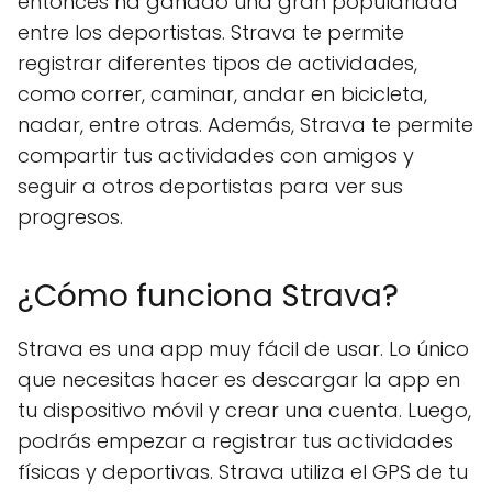
entonces ha ganado una gran popularidad
entre los deportistas. Strava te permite
registrar diferentes tipos de actividades,
como correr, caminar, andar en bicicleta,
nadar, entre otras. Además, Strava te permite
compartir tus actividades con amigos y
seguir a otros deportistas para ver sus
progresos.
¿Cómo funciona Strava?
Strava es una app muy fácil de usar. Lo único
que necesitas hacer es descargar la app en
tu dispositivo móvil y crear una cuenta. Luego,
podrás empezar a registrar tus actividades
físicas y deportivas. Strava utiliza el GPS de tu