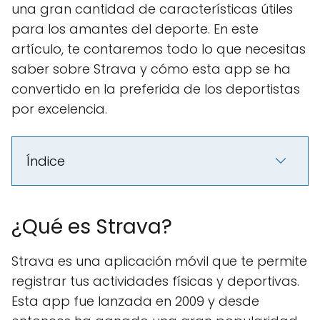
una gran cantidad de características útiles
para los amantes del deporte. En este
artículo, te contaremos todo lo que necesitas
saber sobre Strava y cómo esta app se ha
convertido en la preferida de los deportistas
por excelencia.
Índice
¿Qué es Strava?
Strava es una aplicación móvil que te permite
registrar tus actividades físicas y deportivas.
Esta app fue lanzada en 2009 y desde