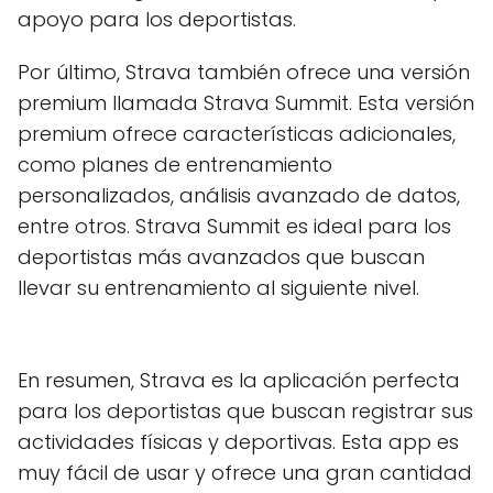
apoyo para los deportistas.
Por último, Strava también ofrece una versión
premium llamada Strava Summit. Esta versión
premium ofrece características adicionales,
como planes de entrenamiento
personalizados, análisis avanzado de datos,
entre otros. Strava Summit es ideal para los
deportistas más avanzados que buscan
llevar su entrenamiento al siguiente nivel.
En resumen, Strava es la aplicación perfecta
para los deportistas que buscan registrar sus
actividades físicas y deportivas. Esta app es
muy fácil de usar y ofrece una gran cantidad