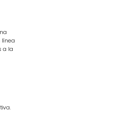
una
 línea
 a la
iva.