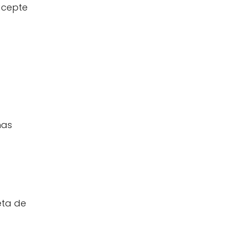
acepte
nas
eta de