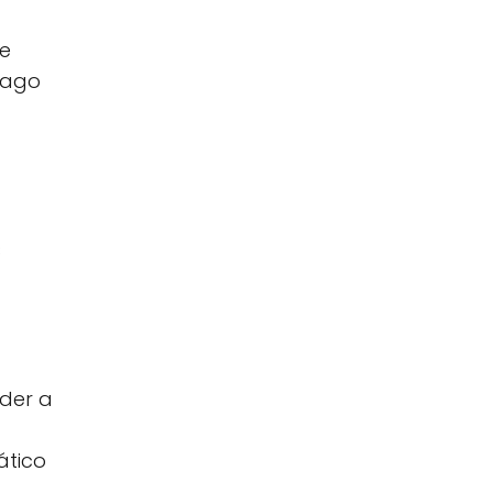
de
pago
s
eder a
ático