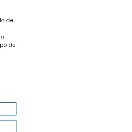
do de
en
ipo de