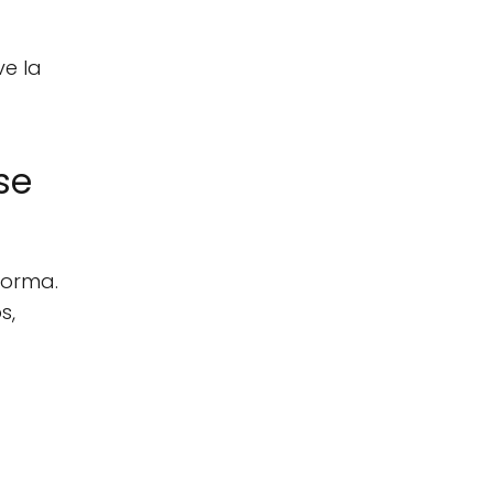
ve la
se
forma.
s,