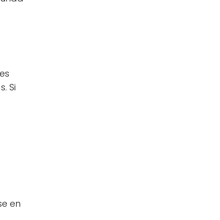
des
. Si
se en