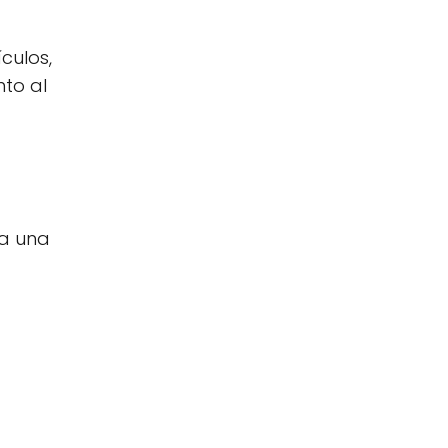
culos,
to al
ra una