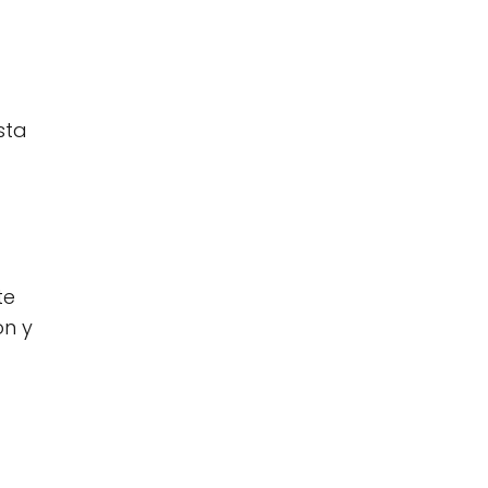
sta
te
ón y